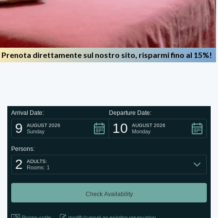
Prenota direttamente sul nostro sito, risparmi fino al 15%!
Arrival Date:
Departure Date:
9
10
AUGUST 2026
AUGUST 2026
Sunday
Monday
Persons:
2
ADULTS:
Rooms: 1
Promo code:
modify/cancel an existing reservation